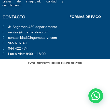
pilares de integridad, calidad y
o
r
e
k
a
cumplimiento.
m
CONTACTO
FORMAS DE PAGO
Jr. Angaraes 450 departamento
ventas@ingemetalryr.com
contabilidad@ingemetalryr.com
965 616 371
944 422 474
Lun a Vier: 9:00 – 18:00
© 2025 Ingemetalryr | Todos los derechos reservados