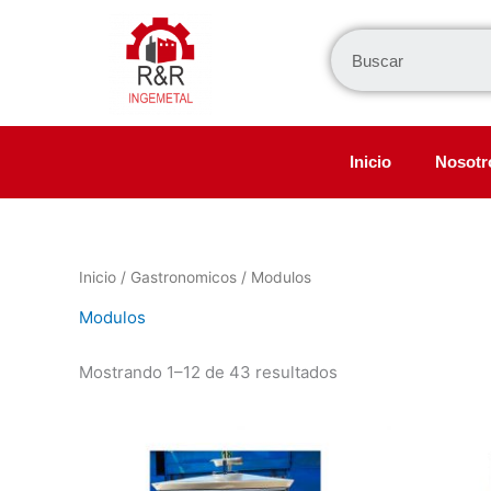
Ir
al
contenido
Inicio
Nosotr
Inicio
/
Gastronomicos
/ Modulos
Modulos
Mostrando 1–12 de 43 resultados