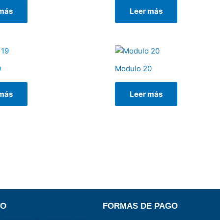
 más
Leer más
9
Modulo 20
 más
Leer más
TO
FORMAS DE PAGO