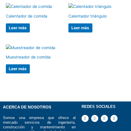
Calentador de comida
Calentador triángulo
Leer más
Leer más
Muestreador de comida
Leer más
REDES SOCIALES
ACERCA DE NOSOTROS
F
I
Y
T
Somos una empresa que ofrece al
a
n
o
i
mercado servicios de ingeniería,
c
s
u
k
e
t
t
t
construcción y mantenimiento en
b
a
u
o