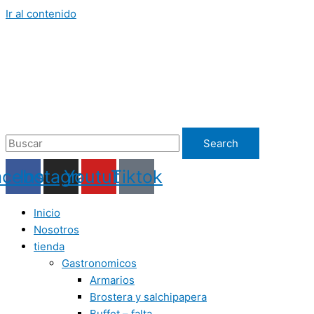
Ir al contenido
Search
acebook
Instagram
Youtube
Tiktok
Inicio
Nosotros
tienda
Gastronomicos
Armarios
Brostera y salchipapera
Buffet – falta