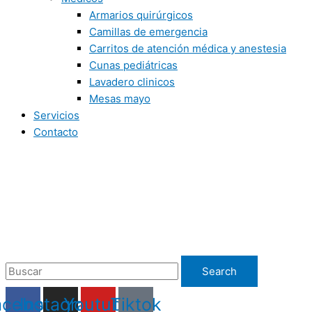
Armarios quirúrgicos
Camillas de emergencia
Carritos de atención médica y anestesia
Cunas pediátricas
Lavadero clinicos
Mesas mayo
Servicios
Contacto
Search
acebook
Instagram
Youtube
Tiktok