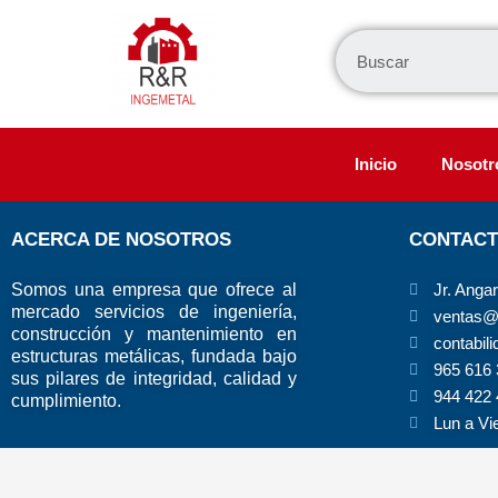
Ir
al
contenido
Inicio
Nosotr
ACERCA DE NOSOTROS
CONTAC
Somos una empresa que ofrece al
Jr. Anga
mercado servicios de ingeniería,
ventas@
construcción y mantenimiento en
contabil
estructuras metálicas, fundada bajo
965 616
sus pilares de integridad, calidad y
944 422
cumplimiento.
Lun a Vi