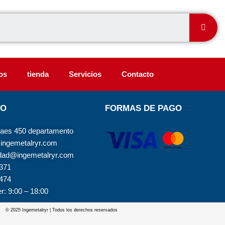
Sear
os
tienda
Servicios
Contacto
TO
FORMAS DE PAGO
raes 450 departamento
ingemetalryr.com
idad@ingemetalryr.com
 371
 474
er: 9:00 – 18:00
© 2025 Ingemetalryr | Todos los derechos reservados