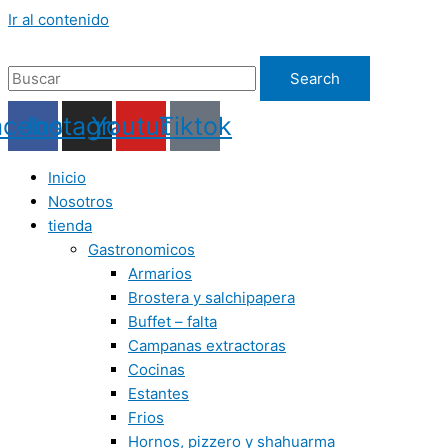
Ir al contenido
Search
acebook
Instagram
Youtube
Tiktok
Inicio
Nosotros
tienda
Gastronomicos
Armarios
Brostera y salchipapera
Buffet – falta
Campanas extractoras
Cocinas
Estantes
Frios
Hornos, pizzero y shahuarma