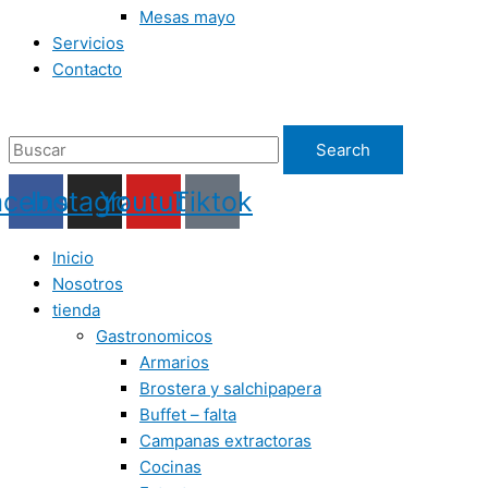
Mesas mayo
Servicios
Contacto
Search
acebook
Instagram
Youtube
Tiktok
Inicio
Nosotros
tienda
Gastronomicos
Armarios
Brostera y salchipapera
Buffet – falta
Campanas extractoras
Cocinas