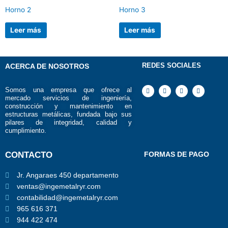
Horno 2
Horno 3
Leer más
Leer más
REDES SOCIALES
ACERCA DE NOSOTROS
F
I
Y
T
Somos una empresa que ofrece al
a
n
o
i
mercado servicios de ingeniería,
c
s
u
k
e
t
t
t
construcción y mantenimiento en
b
a
u
o
estructuras metálicas, fundada bajo sus
o
g
b
k
pilares de integridad, calidad y
o
r
e
k
a
cumplimiento.
m
CONTACTO
FORMAS DE PAGO
Jr. Angaraes 450 departamento
ventas@ingemetalryr.com
contabilidad@ingemetalryr.com
965 616 371
944 422 474